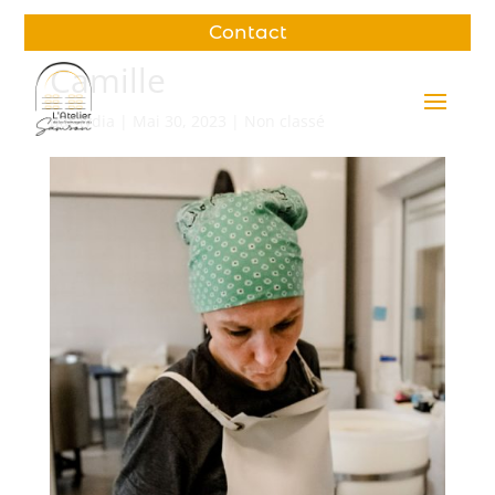
Contact
Camille
par
lydia
|
Mai 30, 2023
| Non classé